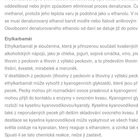
oddestilovat nebo jiným způsobem eliminovat proces denaturace. Č
methanol, protože jeho teplota varu je podobná jako u ethanolu. V n
se musí denaturovaný ethanol barvit modře nebo fialově anilinovým
Osvobození denaturovaného ethanolu od daní se datuje již do polovin
Etylkarbamát
Ethylkarbamát je sloučenina, která je přirozenou součástí kvašených
alkoholických nápojů, jako je chleba, jogurt, sojová omáčka, víno, p
lihovin z peckovin a lihovin z výlisků peckovin, a to především lihovi
třešní, švestek, mirabelek a meruněk.
V destilátech z peckovin (lihoviny z peckovin a lihoviny z výlisků pec
ethylkarbamát může vytvořit z kyanogenních glykosidů, které jsou p
pecek. Pecky mohou při rozmačkání ovoce prasknout a kyanogenní 
mohou přijít do kontaktu s enzymy v ovocném kvasu. Kyanogenní gl
rozloží na kyselinu kyanovodíkovou/kyanidy. Kyselina kyanovodíková
také z neporušených pecek při delším skladování ovocného kvasu.
destilace se kyselina kyanovodíková může vyskytnout ve všech frakc
světla oxiduje na kyanatan, který reaguje s ethanolem, a vzniká tak 
Spustí-li se tato chemická reakce, nelze ji zastavit.