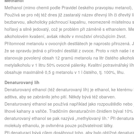
Methanol
Methanol (mimo chemii podle Pravidel českého pravopisu metanol), 
Používá se pro něj též dnes již zastaralý název dřevný líh či dřevitý l
bezbarvou, alkoholicky páchnoucí kapalinu, neomezeně mísitelnou s
hořlavý a silně jedovatý, což je problém při záměně s ethanolem. Met
alkoholovém kvašení, avšak nikoliv v množství ohrožujícím život.
Přítomnost metanolu v ovocných destilátech je naprosto přirozená.
že se opravdu jedná o přírodní destilát z ovoce. Proto v nich naše 
stanovuje povolený obsah 12 gramů metanolu na litr čistého alkohol
metylalkoholu v 1 litru 50% ovocné pálenky. Kvalitní potravinářský líh
obsahuje maximálně 0,5 g metanolu v 1 l čistého, tj. 100%, lihu.
Denaturovaný líh
Denaturovaný ethanol (též denaturovaný líh) je ethanol, ke kterému 
aditiva, aby se zabránilo jeho pití. Někdy bývá též obarven.
Denaturovaný ethanol se používá například jako rozpouštědlo nebo j
lihové kahany a vařiče. Tradičním denaturačním činidlem býval 10%
denaturovaný ethanol se pak nazývá „methylovaný líh.“ Při denatur
molekuly ethanolu, je ovlivněna pouze poživatelnost látky.
Při denaturaci bývá cílem dosáhnout toho, aby bylo obtížné denatur