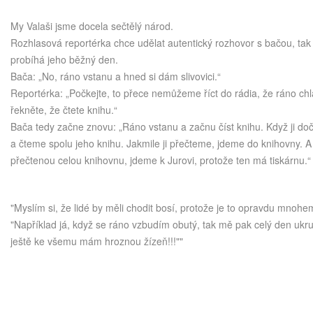
My Valaši jsme docela sečtělý národ.
Rozhlasová reportérka chce udělat autentický rozhovor s bačou, tak 
probíhá jeho běžný den.
Bača: „No, ráno vstanu a hned si dám slivovici.“
Reportérka: „Počkejte, to přece nemůžeme říct do rádia, že ráno chl
řekněte, že čtete knihu.“
Bača tedy začne znovu: „Ráno vstanu a začnu číst knihu. Když ji dočt
a čteme spolu jeho knihu. Jakmile ji přečteme, jdeme do knihovny.
přečtenou celou knihovnu, jdeme k Jurovi, protože ten má tiskárnu.“
"Myslím si, že lidé by měli chodit bosí, protože je to opravdu mnohem
"Například já, když se ráno vzbudím obutý, tak mě pak celý den ukru
ještě ke všemu mám hroznou žízeň!!!""