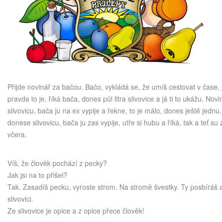
Přijde novinář za bačou. Bačo, vykládá se, že umíš cestovat v čase,
pravda to je, říká bača, dones půl litra slivovice a já ti to ukážu. No
slivovicu, bača ju na ex vypije a řekne, to je málo, dones ještě jednu
donese slivovicu, bača ju zas vypije, utře si hubu a říká, tak a teť su
včera.
Víš, že člověk pochází z pecky?
Jak jsi na to přišel?
Tak. Zasadíš pecku, vyroste strom. Na stromě švestky. Ty posbíráš a
slivovici.
Ze slivovice je opice a z opice přece člověk!